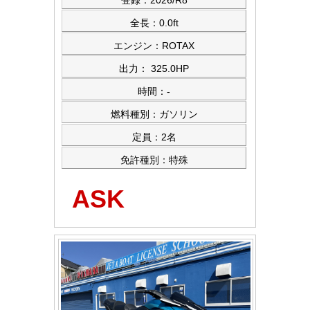
登録：2026/R8
全長：0.0ft
エンジン：ROTAX
出力： 325.0HP
時間：-
燃料種別：ガソリン
定員：2名
免許種別：特殊
ASK