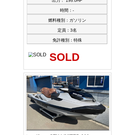
出力： 195.0HP
時間：-
燃料種別：ガソリン
定員：3名
免許種別：特殊
SOLD