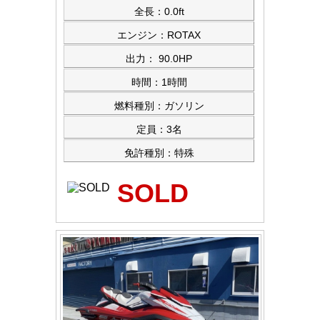
全長：0.0ft
エンジン：ROTAX
出力： 90.0HP
時間：1時間
燃料種別：ガソリン
定員：3名
免許種別：特殊
SOLD