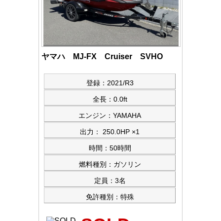
ヤマハ MJ-FX Cruiser SVHO
登録：2021/R3
全長：0.0ft
エンジン：YAMAHA
出力： 250.0HP ×1
時間：50時間
燃料種別：ガソリン
定員：3名
免許種別：特殊