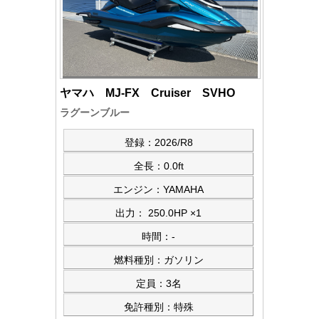
ヤマハ MJ-FX Cruiser SVHO
ラグーンブルー
登録：2026/R8
全長：0.0ft
エンジン：YAMAHA
出力： 250.0HP ×1
時間：-
燃料種別：ガソリン
定員：3名
免許種別：特殊