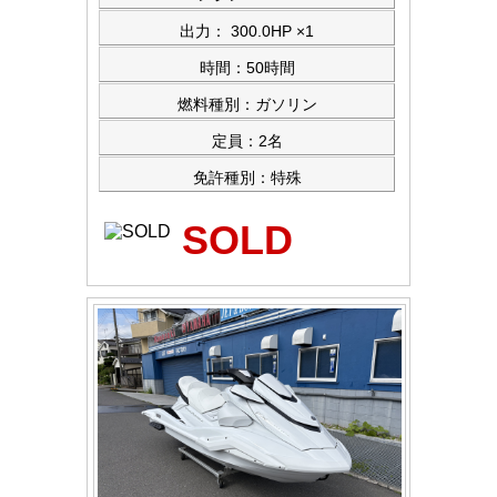
出力： 300.0HP ×1
時間：50時間
燃料種別：ガソリン
定員：2名
免許種別：特殊
SOLD