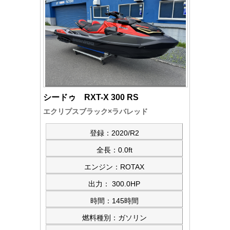
シードゥ RXT-X 300 RS
エクリプスブラック×ラバレッド
登録：2020/R2
全長：0.0ft
エンジン：ROTAX
出力： 300.0HP
時間：145時間
燃料種別：ガソリン