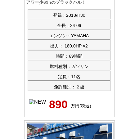
アワー少69hのブラックハル！
登録：2018/H30
全長：24.0ft
エンジン：YAMAHA
出力： 180.0HP ×2
時間：69時間
燃料種別：ガソリン
定員：11名
免許種別：２級
890
万円(税込)