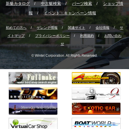
新艇カタログ
中古艇検索
パーツ検索
ショップ情
報
イベント・キャンペーン情報
初めての方へ
ゲレンテ情報
関連サイト
会社情報
サ
イトマップ
プライバシーポリシー
利用規約
お問い合わ
せ
© Wintel Corporation. All Rights Reserved.