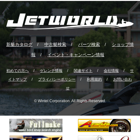
新艇カタログ
中古艇検索
パーツ検索
ショップ情
報
イベント・キャンペーン情報
初めての方へ
ゲレンテ情報
関連サイト
会社情報
サ
イトマップ
プライバシーポリシー
利用規約
お問い合わ
せ
© Wintel Corporation. All Rights Reserved.