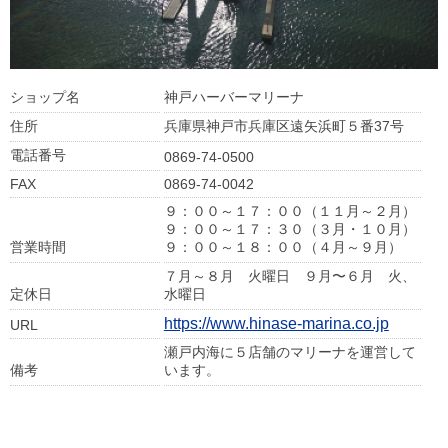
ショップ名
神戸ハーバーマリーナ
住所
兵庫県神戸市兵庫区遠矢浜町５番37号
電話番号
0869-74-0500
FAX
0869-74-0042
９：００～１７：００（１１月～２月）
９：００～１７：３０（３月・１０月）
営業時間
９：００～１８：００（４月～９月）
７月～８月 火曜日 ９月〜６月 火、
定休日
水曜日
https://www.hinase-marina.co.jp
URL
瀬戸内海に５店舗のマリーナを運営して
備考
います。