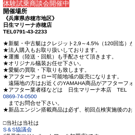
体験試乗商談会開催中
開催場所
《兵庫県赤穂市地区》
日生マリーナ赤穂店
TEL0791-43-2233
★新艇・中古艇はクレジット2,9～4.5%（120回迄
★法人購入もお取り扱いしております。
★運搬（陸送・回航）も手配させて頂きます。
★オリジナル艤装お任せ下さい。
★愛艇の買取・下取りも致します。
★アフターフォロー可能地域の販売になります。
遠隔地の方はお近くのYAMAHA商品がアフターフ
★アフター業者様などは 日生マリーナ本店 TEL
0869-74-0500
までお問合せ下さい。
★新品エンジン搭載商品は必ず、初回点検実施後のお
□当社は当社は
S＆S協議会