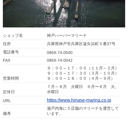
ショップ名
神戸ハーバーマリーナ
住所
兵庫県神戸市兵庫区遠矢浜町５番37号
電話番号
0869-74-0500
FAX
0869-74-0042
９：００～１７：００（１１月～２月）
９：００～１７：３０（３月・１０月）
営業時間
９：００～１８：００（４月～９月）
７月～８月 火曜日 ９月〜６月 火、
定休日
水曜日
https://www.hinase-marina.co.jp
URL
瀬戸内海に５店舗のマリーナを運営して
備考
います。