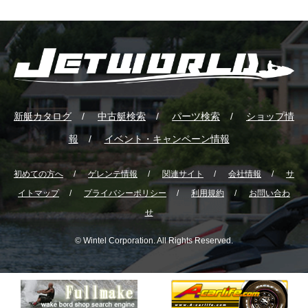
新艇カタログ
中古艇検索
パーツ検索
ショップ情
報
イベント・キャンペーン情報
初めての方へ
ゲレンテ情報
関連サイト
会社情報
サ
イトマップ
プライバシーポリシー
利用規約
お問い合わ
せ
© Wintel Corporation. All Rights Reserved.