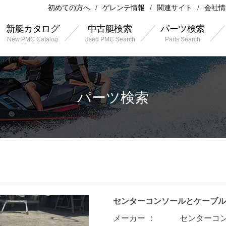
初めての方へ
ゲレンテ情報
関連サイト
会社情
新艇カタログ
中古艇検索
パーツ検索
New PMC Catalog
Used PMC Search
Parts Search
パーツ検索
センターコンソールとケーブル
メーカー
センターコ