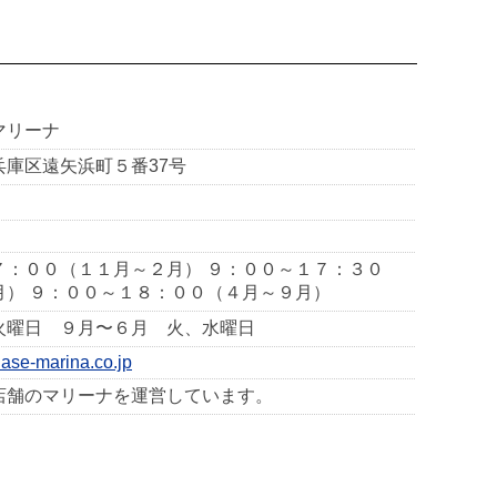
マリーナ
兵庫区遠矢浜町５番37号
７：００（１１月～２月） ９：００～１７：３０
月） ９：００～１８：００（４月～９月）
火曜日 ９月〜６月 火、水曜日
nase-marina.co.jp
店舗のマリーナを運営しています。