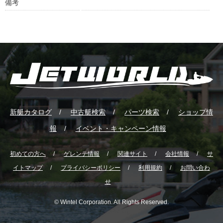
備考
新艇カタログ
中古艇検索
パーツ検索
ショップ情
報
イベント・キャンペーン情報
初めての方へ
ゲレンテ情報
関連サイト
会社情報
サ
イトマップ
プライバシーポリシー
利用規約
お問い合わ
せ
© Wintel Corporation. All Rights Reserved.