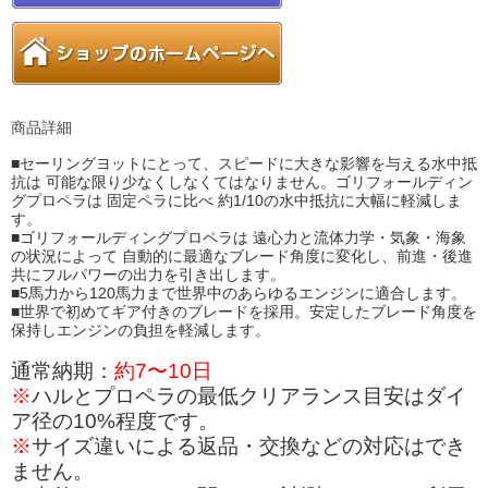
商品詳細
■セーリングヨットにとって、スピードに大きな影響を与える水中抵
抗は 可能な限り少なくしなくてはなりません。ゴリフォールディン
グプロペラは 固定ペラに比べ 約1/10の水中抵抗に大幅に軽減しま
す。
■ゴリフォールディングプロペラは 遠心力と流体力学・気象・海象
の状況によって 自動的に最適なブレード角度に変化し、前進・後進
共にフルパワーの出力を引き出します。
■5馬力から120馬力まで世界中のあらゆるエンジンに適合します。
■世界で初めてギア付きのブレードを採用。安定したブレード角度を
保持しエンジンの負担を軽減します。
通常納期：
約7〜10日
※
ハルとプロペラの最低クリアランス目安はダイ
ア径の10%程度です。
※
サイズ違いによる返品・交換などの対応はでき
ません。