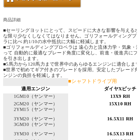
商品詳細
■セーリングヨットにとって、スピードに大きな影響を与える水
な限り少なくしなくてはなりません。ゴリフォールディングプロ
ラに比べ 約1/10の水中抵抗に大幅に軽減します。
■ゴリフォールディングプロペラは 遠心力と流体力学・気象・
って 自動的に最適なブレード角度に変化し、前進・後進共にフ
を引き出します。
■5馬力から120馬力まで世界中のあらゆるエンジンに適合しま
■世界で初めてギア付きのブレードを採用。安定したブレード角
ンジンの負担を軽減します。
■シャフトドライブ用
（テーパ
適用エンジン
ダイヤXピッチ
1GM10（ヤンマー）
13X9 RH
2GM20（ヤンマー）
15X10 RH
2YM15（ヤンマー）
3YM20（ヤンマー）
16.5X11 RH
3GM30（ヤンマー）
3YM30（ヤンマー）
16.5X13 RH