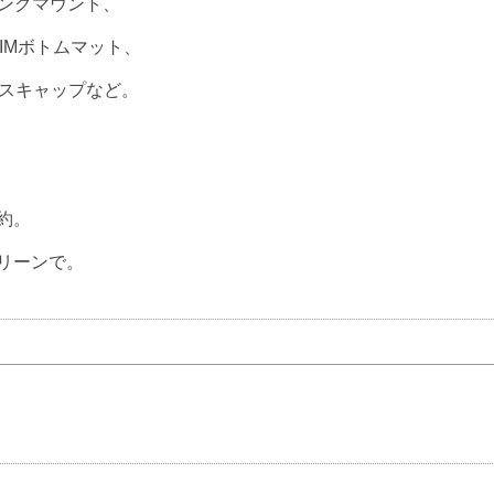
リングマウント、
IMボトムマット、
ガスキャップなど。
約。
リーンで。