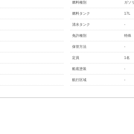
燃料種別
ガソ
燃料タンク
17L
清水タンク
-
免許種別
特殊
保管方法
-
定員
1名
船底塗装
-
航行区域
-