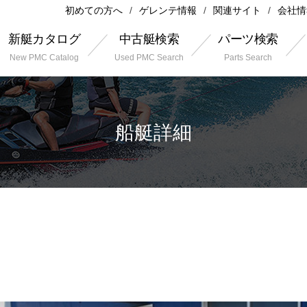
初めての方へ
ゲレンテ情報
関連サイト
会社情
新艇カタログ
中古艇検索
パーツ検索
New PMC Catalog
Used PMC Search
Parts Search
船艇詳細