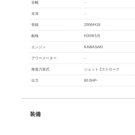
全幅
-
全深
-
登録
2006/H18
船検
H30年5月
エンジン
KAWASAKI
アワーメーター
-
推進力形式
ジェット 2ストローク
出力
80.0HP-
装備