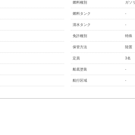
燃料種別
ガソ
燃料タンク
-
清水タンク
-
免許種別
特殊
保管方法
陸置
定員
3名
船底塗装
-
航行区域
-