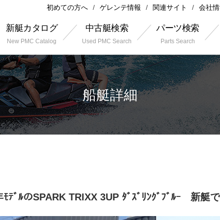
初めての方へ
ゲレンテ情報
関連サイト
会社情
新艇カタログ
中古艇検索
パーツ検索
New PMC Catalog
Used PMC Search
Parts Search
船艇詳細
年ﾓﾃﾞﾙのSPARK TRIXX 3UP ﾀﾞｽﾞﾘﾝｸﾞﾌﾞﾙｰ 新艇