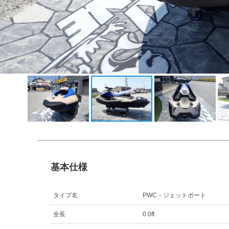
基本仕様
タイプ名
PWC・ジェットボート
全長
0.0ft