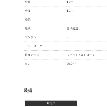
全幅
1.2m
全深
1.1m
登録
-
船検
船検受渡し
エンジン
-
アワーメーター
-
推進力形式
ジェット 4ストローク
出力
90.0HP-
装備
航海灯