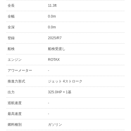
全長
11.3ft
全幅
0.0m
全深
0.0m
登録
2025/R7
船検
船検受渡し
エンジン
ROTAX
アワーメーター
-
推進力形式
ジェット 4ストローク
出力
325.0HP × 1基
巡航速度
-
最高速度
-
燃料種別
ガソリン