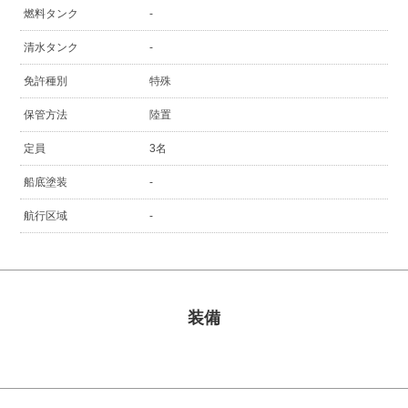
燃料タンク
-
清水タンク
-
免許種別
特殊
保管方法
陸置
定員
3名
船底塗装
-
航行区域
-
装備