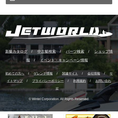
新艇カタログ
中古艇検索
パーツ検索
ショップ情
報
イベント・キャンペーン情報
初めての方へ
ゲレンテ情報
関連サイト
会社情報
サ
イトマップ
プライバシーポリシー
利用規約
お問い合わ
せ
© Wintel Corporation. All Rights Reserved.