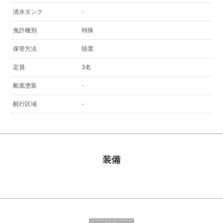
清水タンク
-
免許種別
特殊
保管方法
陸置
定員
3名
船底塗装
-
航行区域
-
装備