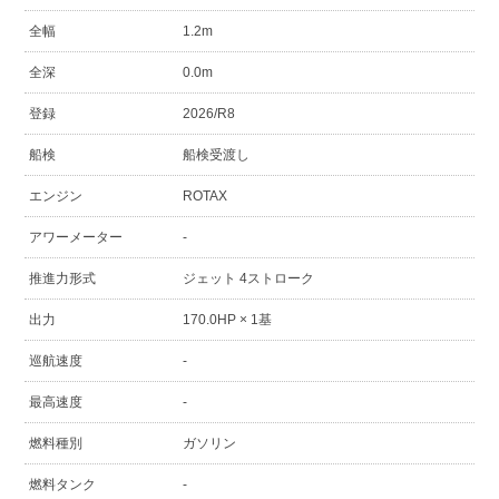
全幅
1.2m
全深
0.0m
登録
2026/R8
船検
船検受渡し
エンジン
ROTAX
アワーメーター
-
推進力形式
ジェット 4ストローク
出力
170.0HP × 1基
巡航速度
-
最高速度
-
燃料種別
ガソリン
燃料タンク
-