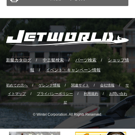
新艇カタログ
中古艇検索
パーツ検索
ショップ情
報
イベント・キャンペーン情報
初めての方へ
ゲレンテ情報
関連サイト
会社情報
サ
イトマップ
プライバシーポリシー
利用規約
お問い合わ
せ
© Wintel Corporation. All Rights Reserved.