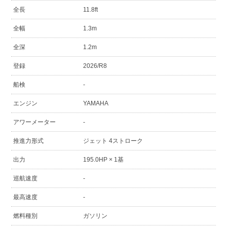
全長
11.8ft
全幅
1.3m
全深
1.2m
登録
2026/R8
船検
-
エンジン
YAMAHA
アワーメーター
-
推進力形式
ジェット 4ストローク
出力
195.0HP × 1基
巡航速度
-
最高速度
-
燃料種別
ガソリン