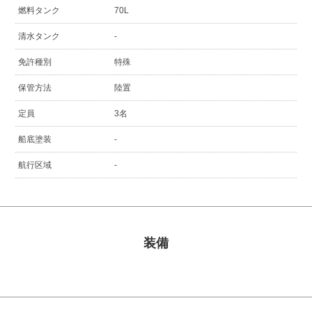
燃料タンク
70L
清水タンク
-
免許種別
特殊
保管方法
陸置
定員
3名
船底塗装
-
航行区域
-
装備