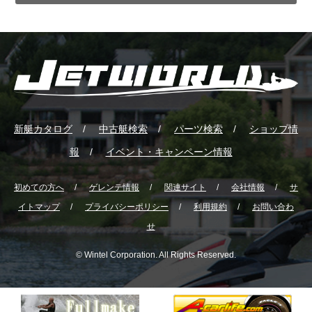
新艇カタログ
中古艇検索
パーツ検索
ショップ情
報
イベント・キャンペーン情報
初めての方へ
ゲレンテ情報
関連サイト
会社情報
サ
イトマップ
プライバシーポリシー
利用規約
お問い合わ
せ
© Wintel Corporation. All Rights Reserved.