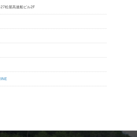
-27松屋高速船ビル2F
1
RINE