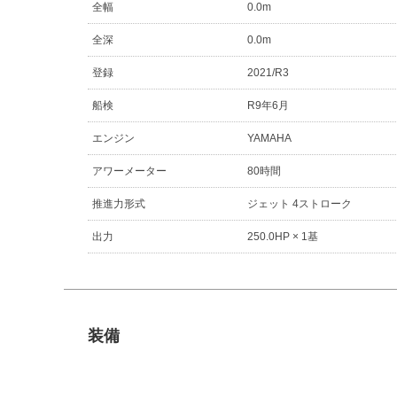
全幅
0.0m
全深
0.0m
登録
2021/R3
船検
R9年6月
エンジン
YAMAHA
アワーメーター
80時間
推進力形式
ジェット 4ストローク
出力
250.0HP × 1基
装備