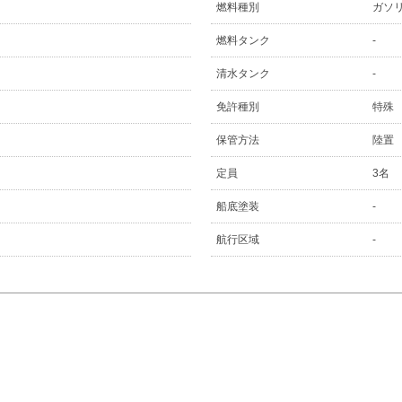
燃料種別
ガソ
燃料タンク
-
清水タンク
-
免許種別
特殊
保管方法
陸置
定員
3名
船底塗装
-
航行区域
-