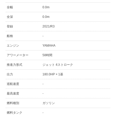
全幅
0.0m
全深
0.0m
登録
2021/R3
船検
-
エンジン
YAMAHA
アワーメーター
58時間
推進力形式
ジェット 4ストローク
出力
180.0HP × 1基
巡航速度
-
最高速度
-
燃料種別
ガソリン
燃料タンク
-