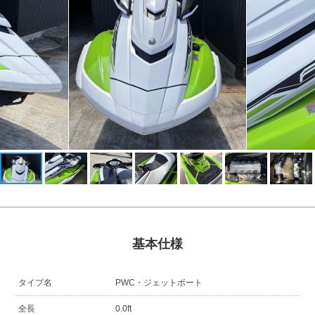
基本仕様
タイプ名
PWC・ジェットボート
全長
0.0ft