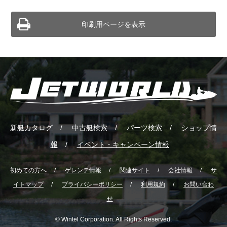
印刷用ページを表示
新艇カタログ
中古艇検索
パーツ検索
ショップ情
報
イベント・キャンペーン情報
初めての方へ
ゲレンテ情報
関連サイト
会社情報
サ
イトマップ
プライバシーポリシー
利用規約
お問い合わ
せ
© Wintel Corporation. All Rights Reserved.