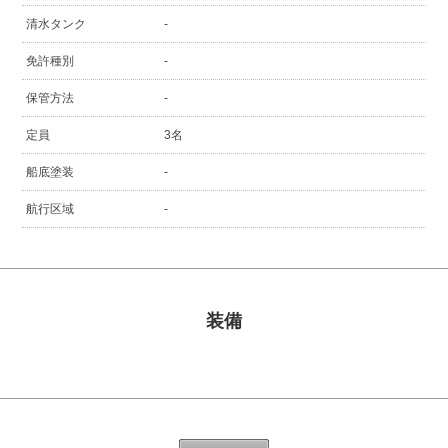
清水タンク
-
免許種別
-
保管方法
-
定員
3名
船底塗装
-
航行区域
-
装備