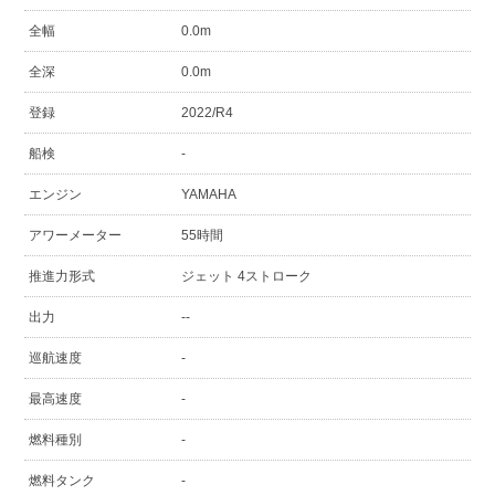
全幅
0.0m
全深
0.0m
登録
2022/R4
船検
-
エンジン
YAMAHA
アワーメーター
55時間
推進力形式
ジェット 4ストローク
出力
--
巡航速度
-
最高速度
-
燃料種別
-
燃料タンク
-