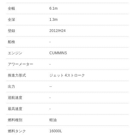
全幅
6.1m
全深
1.3m
登録
2012/H24
船検
-
エンジン
CUMMINS
アワーメーター
-
推進力形式
ジェット 4ストローク
出力
--
巡航速度
-
最高速度
-
燃料種別
軽油
燃料タンク
16000L