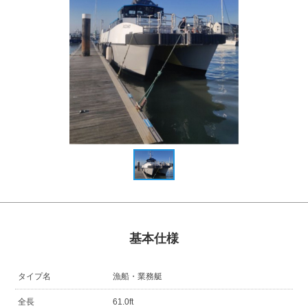
基本仕様
タイプ名
漁船・業務艇
全長
61.0ft