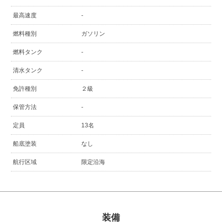
最高速度
-
燃料種別
ガソリン
燃料タンク
-
清水タンク
-
免許種別
２級
保管方法
-
定員
13名
船底塗装
なし
航行区域
限定沿海
装備