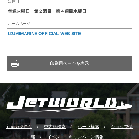
定休日
毎週火曜日 第２週目・第４週目水曜日
ホームページ
IZUMIMARINE OFFICIAL WEB SITE
印刷用ページを表示
新艇カタログ
中古艇検索
パーツ検索
ショップ情
報
イベント・キャンペーン情報