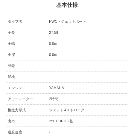
基本仕様
タイプ名
PWC・ジェットボート
全長
27.5ft
全幅
0.0m
全深
0.0m
登録
-
船検
-
エンジン
YAMAHA
アワーメーター
2時間
推進力形式
ジェット 4ストローク
出力
250.0HP × 2基
巡航速度
-