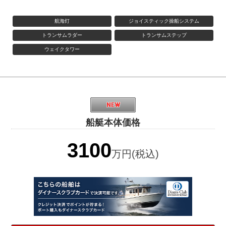
航海灯
ジョイスティック操船システム
トランサムラダー
トランサムステップ
ウェイクタワー
船艇本体価格
3100
万円(税込)