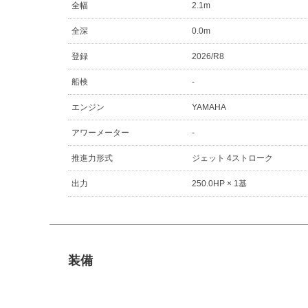
全幅
2.1m
全深
0.0m
登録
2026/R8
船検
-
エンジン
YAMAHA
アワーメーター
-
推進力形式
ジェット 4ストローク
出力
250.0HP × 1基
装備