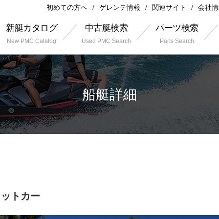
初めての方へ
ゲレンテ情報
関連サイト
会社情
新艇カタログ
中古艇検索
パーツ検索
New PMC Catalog
Used PMC Search
Parts Search
船艇詳細
ェットカー