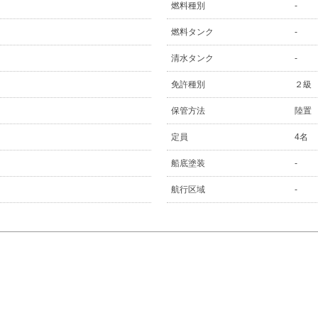
燃料種別
-
燃料タンク
-
清水タンク
-
免許種別
２級
保管方法
陸置
定員
4名
船底塗装
-
航行区域
-