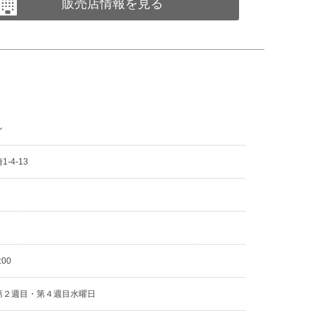
販売店情報を見る
ン
-4-13
5
:00
第２週目・第４週目水曜日