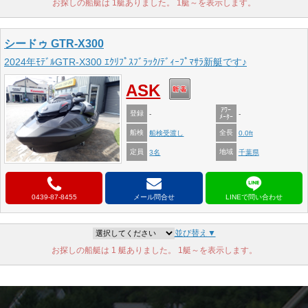
お探しの船艇は 1艇ありました。 1艇～を表示します。
シードゥ GTR-X300
2024年ﾓﾃﾞﾙGTR-X300 ｴｸﾘﾌﾟｽﾌﾞﾗｯｸ/ﾃﾞｨｰﾌﾟﾏｻﾗ新艇です♪
ASK
ｱﾜｰ
登録
-
-
ﾒｰﾀｰ
船検
全長
船検受渡し
0.0ft
定員
地域
3名
千葉県
0439-87-8455
メール問合せ
並び替え▼
お探しの船艇は 1 艇ありました。 1艇～を表示します。