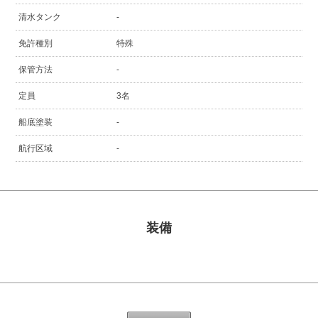
清水タンク
-
免許種別
特殊
保管方法
-
定員
3名
船底塗装
-
航行区域
-
装備