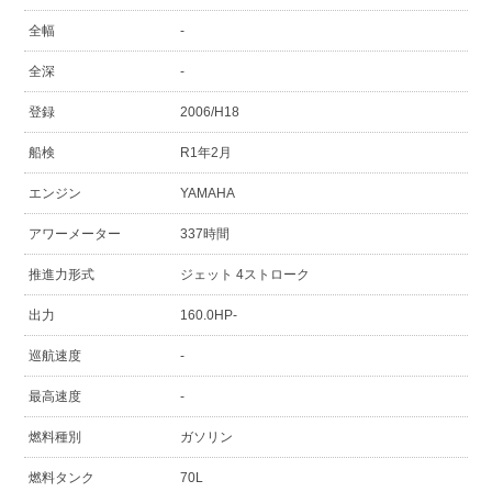
全幅
-
全深
-
登録
2006/H18
船検
R1年2月
エンジン
YAMAHA
アワーメーター
337時間
推進力形式
ジェット 4ストローク
出力
160.0HP-
巡航速度
-
最高速度
-
燃料種別
ガソリン
燃料タンク
70L