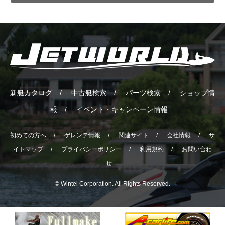
新艇カタログ
中古艇検索
パーツ検索
ショップ情
報
イベント・キャンペーン情報
初めての方へ
ゲレンテ情報
関連サイト
会社情報
サ
イトマップ
プライバシーポリシー
利用規約
お問い合わ
せ
© Wintel Corporation. All Rights Reserved.