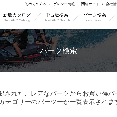
初めての方へ
ゲレンテ情報
関連サイト
会社情
新艇カタログ
中古艇検索
パーツ検索
New PMC Catalog
Used PMC Search
Parts Search
パーツ検索
録された、レアなパーツからお買い得パ
カテゴリーのパーツーが一覧表示されま