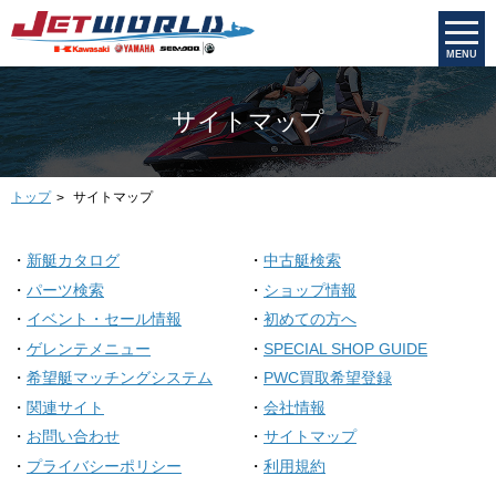
MENU
サイトマップ
トップ
サイトマップ
新艇カタログ
中古艇検索
パーツ検索
ショップ情報
イベント・セール情報
初めての方へ
ゲレンテメニュー
SPECIAL SHOP GUIDE
希望艇マッチングシステム
PWC買取希望登録
関連サイト
会社情報
お問い合わせ
サイトマップ
プライバシーポリシー
利用規約