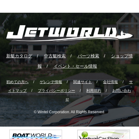
新艇カタログ
中古艇検索
パーツ検索
ショップ情
報
イベント・セール情報
初めての方へ
ゲレンテ情報
関連サイト
会社情報
サ
イトマップ
プライバシーポリシー
利用規約
お問い合わ
せ
© Wintel Corporation. All Rights Reserved.