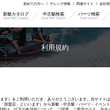
初めての方へ
ゲレンテ情報
関連サイト
会社情
新艇カタログ
中古艇検索
パーツ検索
New PMC Catalog
Used PMC Search
Parts Search
利用規約
いいます）をご利用いただき、ありがとうございます。当サイト
以下「加盟店」といいます）から新艇・中古艇・パーツ・イベン
皆様は、以下の各項目について、ご認識、ご承諾のうえ、当サ