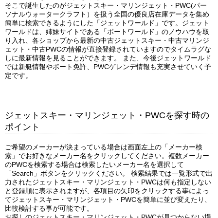
そこで誕生したのがジェットスキー・マリンジェット・PWC(パー
ソナルウォータークラフト）を扱う全国の優良店在庫データを集め
簡単に検索できるようにした「ジェットワールド」です。ジェット
ワールドは、姉妹サイトである「ボートワールド」のノウハウを取
り入れ、各ショップから最新の中古ジェットスキー・中古マリンジ
ェット・中古PWCの情報が直接登録されていますのでタイムラグな
しに最新情報を見ることができます。 また、今後ジェットワールド
では新艇情報やボート免許、PWCゲレンデ情報も充実させていく予
定です。
ジェットスキー・マリンジェット・PWCを探す時の
ポイント
ご希望のメーカーが決まっている場合は画面左上の「メーカー検
索」でお好きなメーカー名をクリックしてください。複数メーカー
のPWCを検索する場合は検索したいメーカー名を選択して
「Search」ボタンをクリックください。 検索結果では一覧形式で出
力されたジェットスキー・マリンジェット・PWCは何も指定しない
と登録順に表示されますが、各項目の矢印をクリックする事によっ
てジェットスキー・マリンジェット・PWCを簡単に並び変えたり、
比較検討する事が可能です。
お探しのジェットスキー・マリンジェット・PWCが見つからない場