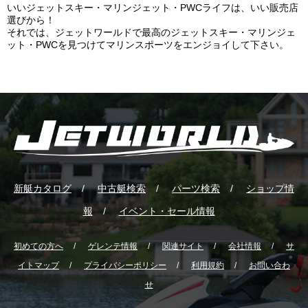
いいジェットスキー・マリンジェット・PWCライフは、いい販売店
選びから！
それでは、ジェットワールドで最高のジェットスキー・マリンジェ
ット・PWCを見つけてマリンスポーツをエンジョイして下さい。
新艇カタログ
中古艇検索
パーツ検索
ショップ情
報
イベント・セール情報
初めての方へ
ゲレンテ情報
関連サイト
会社情報
サ
イトマップ
プライバシーポリシー
利用規約
お問い合わ
せ