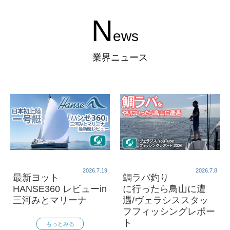
N
ews
業界ニュース
2026.7.19
2026.7.8
最新ヨット
鯛ラバ釣り
HANSE360 レビューin
に行ったら鳥山に遭
三河みとマリーナ
遇/ヴェラシススタッ
フフィッシングレポー
ト
もっとみる