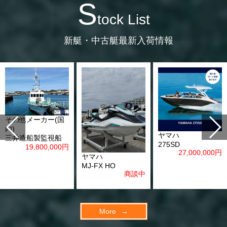
S
tock List
新艇・中古艇最新入荷情報
その他メーカー(国
内)
ヤマハ
三井造船製監視船
275SD
19,800,000
円
27,000,000
円
ヤマハ
MJ-FX HO
商談中
More