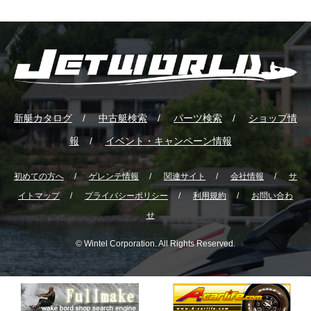
新艇カタログ
中古艇検索
パーツ検索
ショップ情
報
イベント・キャンペーン情報
初めての方へ
ゲレンテ情報
関連サイト
会社情報
サ
イトマップ
プライバシーポリシー
利用規約
お問い合わ
せ
© Wintel Corporation. All Rights Reserved.