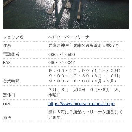
ショップ名
神戸ハーバーマリーナ
住所
兵庫県神戸市兵庫区遠矢浜町５番37号
電話番号
0869-74-0500
FAX
0869-74-0042
９：００～１７：００（１１月～２月）
９：００～１７：３０（３月・１０月）
営業時間
９：００～１８：００（４月～９月）
７月～８月 火曜日 ９月〜６月 火、
定休日
水曜日
https://www.hinase-marina.co.jp
URL
瀬戸内海に５店舗のマリーナを運営して
備考
います。