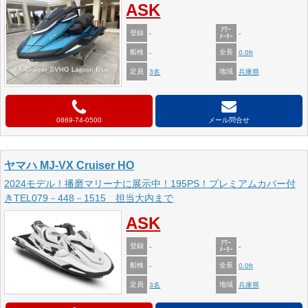
ASK
ｱﾜｰ
登録
-
-
ﾒｰﾀｰ
船検
全長
-
0.0ft
定員
地域
3名
兵庫県
0869-74-0500
メール問合せ
ヤマハ MJ-VX Cruiser HO
2024モデル！播磨マリーナに展示中！195PS！プレミアムカバー付
きTEL079－448－1515 担当大内まで
ASK
ｱﾜｰ
登録
-
-
ﾒｰﾀｰ
船検
全長
-
0.0ft
定員
地域
3名
兵庫県