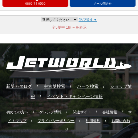
0869-74-0500
メール問合せ
並び替え▼
全5艇中
1艇～を表示
新艇カタログ
中古艇検索
パーツ検索
ショップ情
報
イベント・キャンペーン情報
初めての方へ
ゲレンテ情報
関連サイト
会社情報
サ
イトマップ
プライバシーポリシー
利用規約
お問い合わ
せ