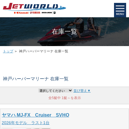
MENU
在庫一覧
トップ
神戸ハーバーマリーナ 在庫一覧
神戸ハーバーマリーナ 在庫一覧
並び替え▼
全5艇中
1艇～を表示
ヤマハ MJ-FX Cruiser SVHO
2026年モデル ラスト1台