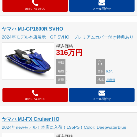
0869-74-0500
メール問合せ
ヤマハ MJ-GP1800R SVHO
2024年モデル本店展示 GP SVHO プレミアムカバー付き特典あり
税込価格
316万円
ｱﾜｰ
登録
-
-
ﾒｰﾀｰ
船検
全長
-
0.0ft
定員
地域
-
兵庫県
0869-74-0500
メール問合せ
ヤマハ MJ-FX Cruiser HO
2024年newモデル！本店に入荷！195PS！Color: DeepwaterBlue
税込価格