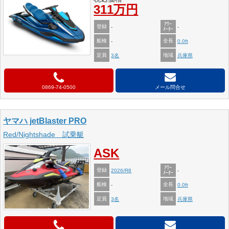
311万円
ｱﾜｰ
登録
-
-
ﾒｰﾀｰ
船検
全長
-
0.0ft
定員
地域
3名
兵庫県
0869-74-0500
メール問合せ
ヤマハ jetBlaster PRO
Red/Nightshade 試乗艇
ASK
ｱﾜｰ
登録
2026/R8
-
ﾒｰﾀｰ
船検
全長
-
0.0ft
定員
地域
3名
兵庫県