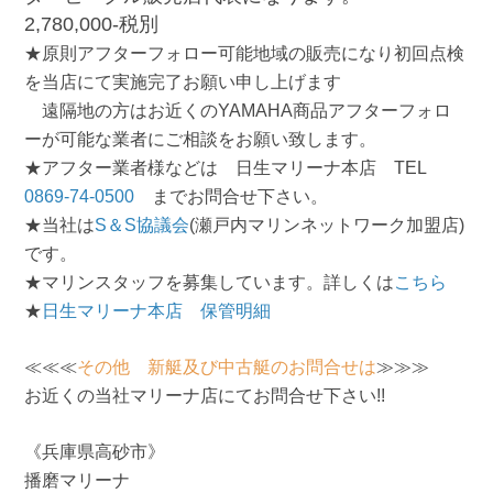
2,780,000-税別
★原則アフターフォロー可能地域の販売になり初回点検
を当店にて実施完了お願い申し上げます
遠隔地の方はお近くのYAMAHA商品アフターフォロ
ーが可能な業者にご相談をお願い致します。
★アフター業者様などは 日生マリーナ本店 TEL
0869-74-0500
までお問合せ下さい。
★当社は
S＆S協議会
(瀬戸内マリンネットワーク加盟店)
です。
★マリンスタッフを募集しています。詳しくは
こちら
★
日生マリーナ本店 保管明細
≪≪≪
その他 新艇及び中古艇のお問合せは
≫≫≫
お近くの当社マリーナ店にてお問合せ下さい!!
《兵庫県高砂市》
播磨マリーナ