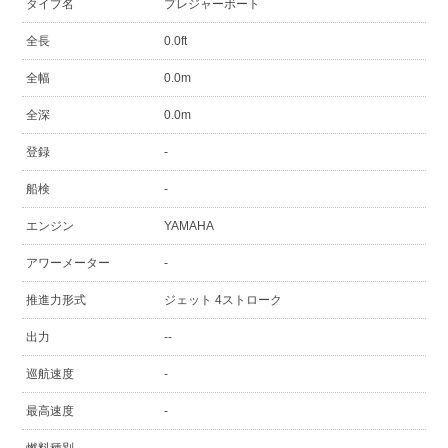
タイプ名
プレジャーボート
全長
0.0ft
全幅
0.0m
全深
0.0m
登録
-
船検
-
エンジン
YAMAHA
アワーメーター
-
推進力形式
ジェット 4ストローク
出力
--
巡航速度
-
最高速度
-