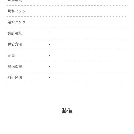
燃料種別
-
燃料タンク
-
清水タンク
-
免許種別
-
保管方法
-
定員
-
船底塗装
-
航行区域
-
装備