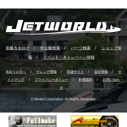
新艇カタログ
中古艇検索
パーツ検索
ショップ情
報
イベント・キャンペーン情報
初めての方へ
ゲレンテ情報
関連サイト
会社情報
サ
イトマップ
プライバシーポリシー
利用規約
お問い合わ
せ
© Wintel Corporation. All Rights Reserved.