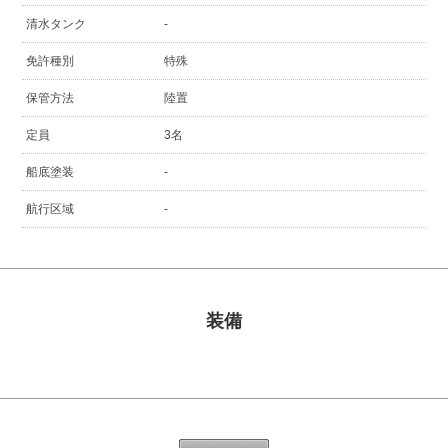
清水タンク
-
免許種別
特殊
保管方法
陸置
定員
3名
船底塗装
-
航行区域
-
装備