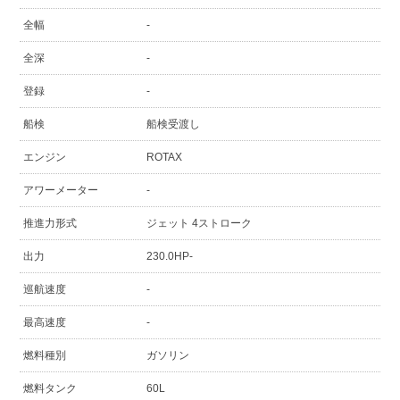
全幅
-
全深
-
登録
-
船検
船検受渡し
エンジン
ROTAX
アワーメーター
-
推進力形式
ジェット 4ストローク
出力
230.0HP-
巡航速度
-
最高速度
-
燃料種別
ガソリン
燃料タンク
60L