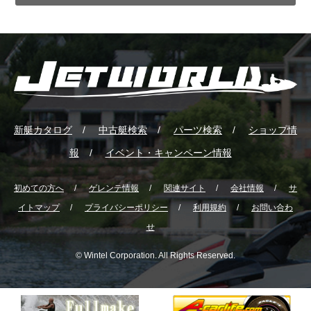
新艇カタログ
中古艇検索
パーツ検索
ショップ情
報
イベント・キャンペーン情報
初めての方へ
ゲレンテ情報
関連サイト
会社情報
サ
イトマップ
プライバシーポリシー
利用規約
お問い合わ
せ
© Wintel Corporation. All Rights Reserved.