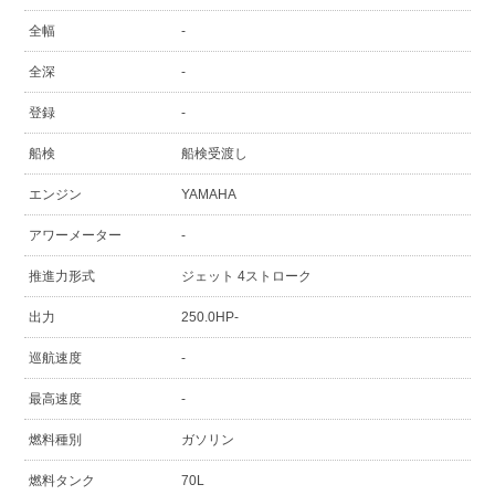
全幅
-
全深
-
登録
-
船検
船検受渡し
エンジン
YAMAHA
アワーメーター
-
推進力形式
ジェット 4ストローク
出力
250.0HP-
巡航速度
-
最高速度
-
燃料種別
ガソリン
燃料タンク
70L