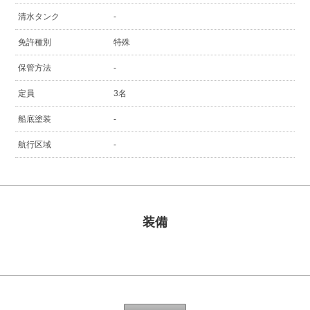
清水タンク
-
免許種別
特殊
保管方法
-
定員
3名
船底塗装
-
航行区域
-
装備