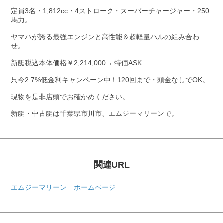
定員3名・1,812cc・4ストローク・スーパーチャージャー・250
馬力。
ヤマハが誇る最強エンジンと高性能＆超軽量ハルの組み合わ
せ。
新艇税込本体価格￥2,214,000→ 特価ASK
只今2.7%低金利キャンペーン中！120回まで・頭金なしでOK。
現物を是非店頭でお確かめください。
新艇・中古艇は千葉県市川市、エムジーマリーンで。
関連URL
エムジーマリーン ホームページ