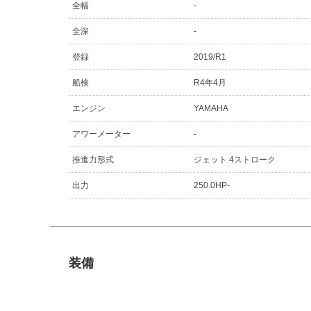
全幅
-
全深
-
登録
2019/R1
船検
R4年4月
エンジン
YAMAHA
アワーメーター
-
推進力形式
ジェット 4ストローク
出力
250.0HP-
装備