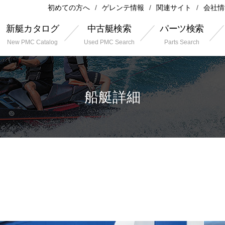
初めての方へ
ゲレンテ情報
関連サイト
会社情
新艇カタログ
中古艇検索
パーツ検索
New PMC Catalog
Used PMC Search
Parts Search
船艇詳細