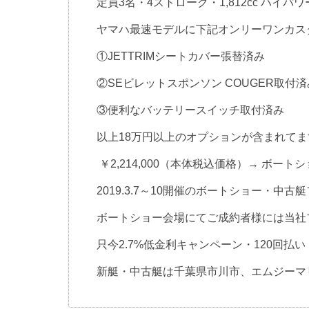
定員3名・4ストローク・1,812cc ハイパワ
ヤマハ最速モデルに下記オンリーワンカス
①JETTRIMシートカバー張替済み
②SEビレットスポンソン COUGER取付済
③便利なバッテリースイッチ取付済み
以上18万円以上のオプションが含まれてま
￥2,214,000（本体税込価格）→ ボートシ
2019.3.7～10開催のボートショー・中
ボートショー会場にてご成約者様には当社
只今2.7%低金利キャンペーン・120回払い
新艇・中古艇は千葉県市川市、エムジーマ