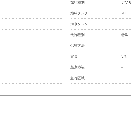
燃料種別
ガソ
燃料タンク
70L
清水タンク
-
免許種別
特殊
保管方法
-
定員
3名
船底塗装
-
航行区域
-