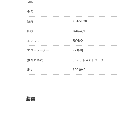
全幅
-
全深
-
登録
2016/H28
船検
R4年4月
エンジン
ROTAX
アワーメーター
77時間
推進力形式
ジェット 4ストローク
出力
300.0HP-
装備