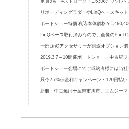
定員3名・4ストローク・1,630cc・ハイパ
リボーディングラダーやLinQベースキッ
ボートショー特価 税込本体価格￥1,490,40
LinQベース取付済みなので、画像のFuel 
一部LinQアクセサリーが別途オプション
2019.3.7～10開催ボートショー・中古
ボートショー会場にてご成約者様には当社
只今2.7%低金利キャンペーン・120回払
新艇・中古艇は千葉県市川市、エムジーマ