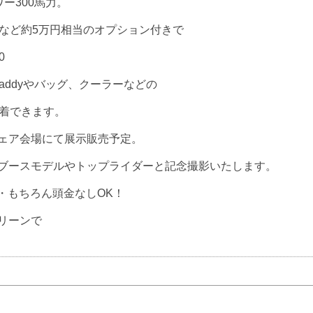
ワー300馬力。
トなど約5万円相当のオプション付きで
0
Caddyやバッグ、クーラーなどの
装着できます。
艇フェア会場にて展示販売予定。
ブースモデルやトップライダーと記念撮影いたします。
い・もちろん頭金なしOK！
リーンで