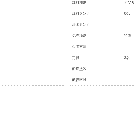
燃料種別
ガソ
燃料タンク
60L
清水タンク
-
免許種別
特殊
保管方法
-
定員
3名
船底塗装
-
航行区域
-