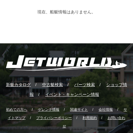
現在、船艇情報はありません。
新艇カタログ
中古艇検索
パーツ検索
ショップ情
報
イベント・キャンペーン情報
初めての方へ
ゲレンテ情報
関連サイト
会社情報
サ
イトマップ
プライバシーポリシー
利用規約
お問い合わ
せ