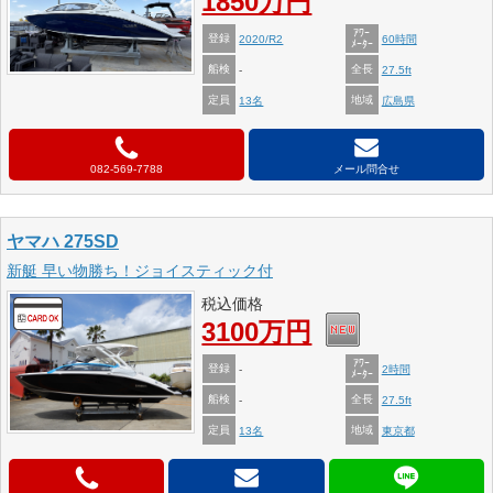
1850万円
ｱﾜｰ
登録
2020/R2
60時間
ﾒｰﾀｰ
船検
全長
-
27.5ft
定員
地域
13名
広島県
082-569-7788
メール問合せ
ヤマハ 275SD
新艇 早い物勝ち！ジョイスティック付
税込価格
3100万円
ｱﾜｰ
登録
-
2時間
ﾒｰﾀｰ
船検
全長
-
27.5ft
定員
地域
13名
東京都