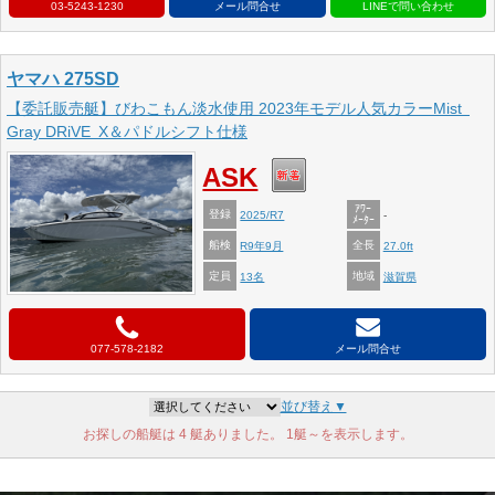
03-5243-1230
メール問合せ
ヤマハ 275SD
【委託販売艇】びわこもん淡水使用 2023年モデル人気カラーMist
Gray DRiVE X＆パドルシフト仕様
ASK
ｱﾜｰ
登録
2025/R7
-
ﾒｰﾀｰ
船検
全長
R9年9月
27.0ft
定員
地域
13名
滋賀県
077-578-2182
メール問合せ
並び替え▼
お探しの船艇は 4 艇ありました。 1艇～を表示します。