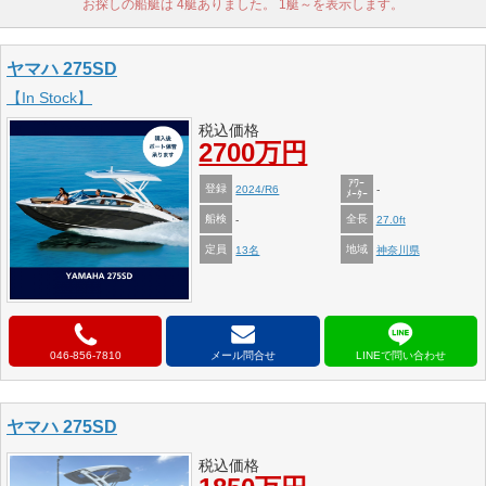
お探しの船艇は 4艇ありました。 1艇～を表示します。
ヤマハ 275SD
【In Stock】
税込価格
2700万円
ｱﾜｰ
登録
2024/R6
-
ﾒｰﾀｰ
船検
全長
-
27.0ft
定員
地域
13名
神奈川県
046-856-7810
メール問合せ
ヤマハ 275SD
税込価格