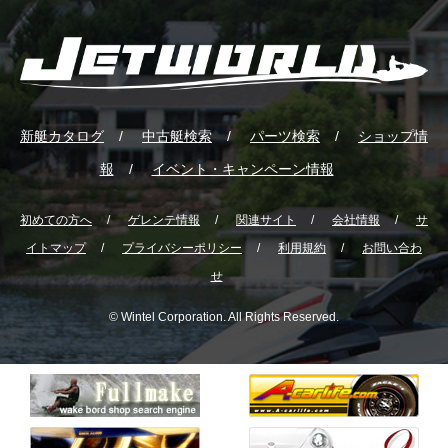
新艇カタログ
中古艇検索
パーツ検索
ショップ情
報
イベント・キャンペーン情報
初めての方へ
ゲレンテ情報
関連サイト
会社情報
サ
イトマップ
プライバシーポリシー
利用規約
お問い合わ
せ
© Wintel Corporation. All Rights Reserved.