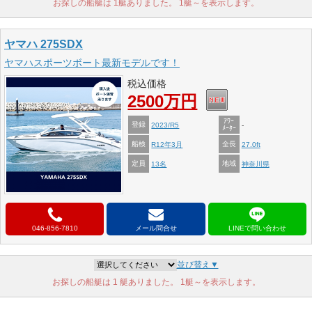
お探しの船艇は 1艇ありました。 1艇～を表示します。
ヤマハ 275SDX
ヤマハスポーツボート最新モデルです！
税込価格
2500万円
ｱﾜｰ
登録
2023/R5
-
ﾒｰﾀｰ
船検
全長
R12年3月
27.0ft
定員
地域
13名
神奈川県
046-856-7810
メール問合せ
並び替え▼
お探しの船艇は 1 艇ありました。 1艇～を表示します。