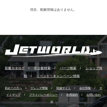
現在、船艇情報はありません。
新艇カタログ
中古艇検索
パーツ検索
ショップ情
報
イベント・キャンペーン情報
初めての方へ
ゲレンテ情報
関連サイト
会社情報
サ
イトマップ
プライバシーポリシー
利用規約
お問い合わ
せ