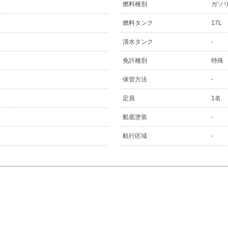
燃料種別
ガソ
燃料タンク
17L
清水タンク
-
免許種別
特殊
保管方法
-
定員
1名
船底塗装
-
航行区域
-