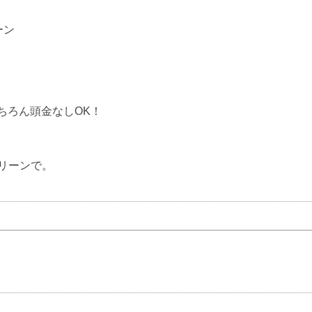
ーン
もちろん頭金なしOK！
リーンで。