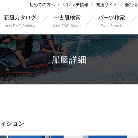
初めての方へ
ゲレンテ情報
関連サイト
会社情
新艇カタログ
中古艇検索
パーツ検索
New PMC Catalog
Used PMC Search
Parts Search
船艇詳細
ディション