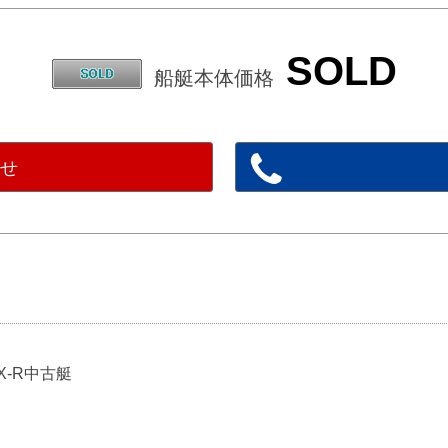
SOLD
船艇本体価格
わせ
SX-R中古艇