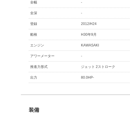
全幅
-
全深
-
登録
2012/H24
船検
H30年9月
エンジン
KAWASAKI
アワーメーター
-
推進力形式
ジェット 2ストローク
出力
80.0HP-
装備