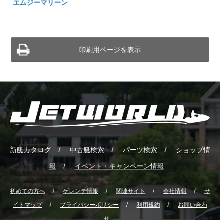
エムジーマリーン
印刷用ページを表示
新艇カタログ
中古艇検索
パーツ検索
ショップ情
報
イベント・キャンペーン情報
初めての方へ
ゲレンテ情報
関連サイト
会社情報
サ
イトマップ
プライバシーポリシー
利用規約
お問い合わ
せ