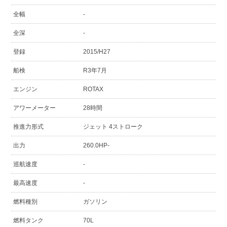
全幅
-
全深
-
登録
2015/H27
船検
R3年7月
エンジン
ROTAX
アワーメーター
28時間
推進力形式
ジェット 4ストローク
出力
260.0HP-
巡航速度
-
最高速度
-
燃料種別
ガソリン
燃料タンク
70L