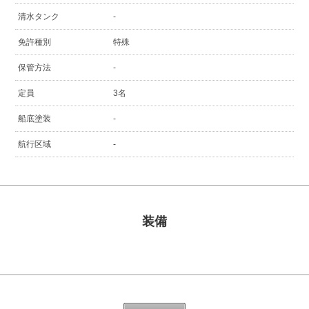
清水タンク
-
免許種別
特殊
保管方法
-
定員
3名
船底塗装
-
航行区域
-
装備