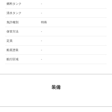
燃料タンク
-
清水タンク
-
免許種別
特殊
保管方法
-
定員
-
船底塗装
-
航行区域
-
装備