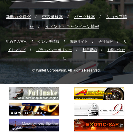
新艇カタログ
中古艇検索
パーツ検索
ショップ情
報
イベント・キャンペーン情報
初めての方へ
ゲレンテ情報
関連サイト
会社情報
サ
イトマップ
プライバシーポリシー
利用規約
お問い合わ
せ
© Wintel Corporation. All Rights Reserved.