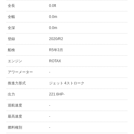
全長
0.0ft
全幅
0.0m
全深
0.0m
登録
2020/R2
船検
R5年3月
エンジン
ROTAX
アワーメーター
-
推進力形式
ジェット 4ストローク
出力
221.6HP-
巡航速度
-
最高速度
-
燃料種別
-