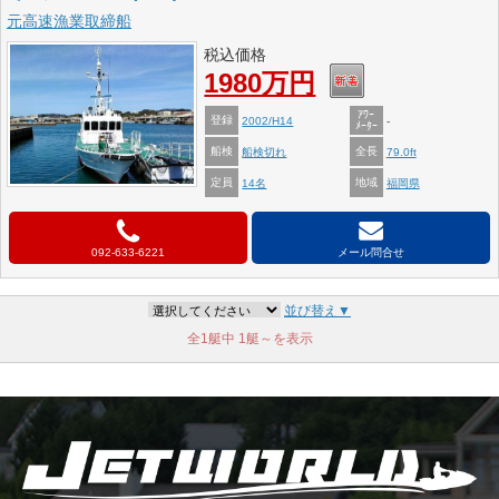
元高速漁業取締船
税込価格
1980万円
ｱﾜｰ
登録
2002/H14
-
ﾒｰﾀｰ
船検
全長
船検切れ
79.0ft
定員
地域
14名
福岡県
092-633-6221
メール問合せ
並び替え▼
全1艇中
1艇～を表示