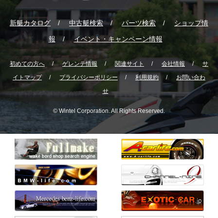
新艇カタログ
中古艇検索
パーツ検索
ショップ情
報
イベント・キャンペーン情報
初めての方へ
ゲレンテ情報
関連サイト
会社情報
サ
イトマップ
プライバシーポリシー
利用規約
お問い合わ
せ
© Wintel Corporation. All Rights Reserved.