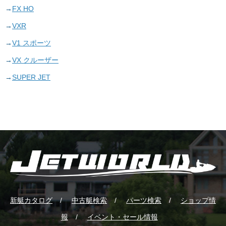
FX HO
VXR
V1 スポーツ
VX クルーザー
SUPER JET
新艇カタログ
中古艇検索
パーツ検索
ショップ情
報
イベント・セール情報