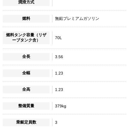
潤滑方式
燃料
無鉛プレミアムガソリン
燃料タンク容量（リザ
70L
ーブタンク含）
全長
3.56
全幅
1.23
全高
1.23
整備質量
379kg
乗艇定員数
3