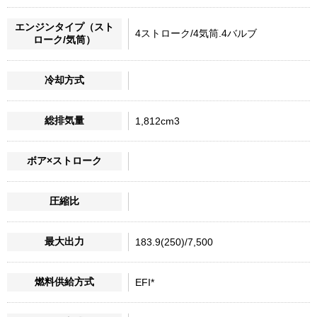
エンジンタイプ（スト
4ストローク/4気筒.4バルブ
ローク/気筒）
冷却方式
総排気量
1,812cm3
ボア×ストローク
圧縮比
最大出力
183.9(250)/7,500
燃料供給方式
EFI*