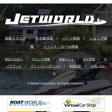
新艇カタログ
中古艇検索
パーツ検索
ショップ情
報
イベント・セール情報
初めての方へ
ゲレンテ情報
関連サイト
会社情報
サ
イトマップ
プライバシーポリシー
利用規約
お問い合わ
せ
© Wintel Corporation. All Rights Reserved.