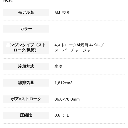
モデル名
MJ-FZS
カラー
エンジンタイプ（スト
4ストローク/4気筒.4バルブ
ローク/気筒）
スーパーチャージャー
冷却方式
水冷
総排気量
1,812cm3
ボア×ストローク
86.0×78.0mm
圧縮比
8.6 ： 1