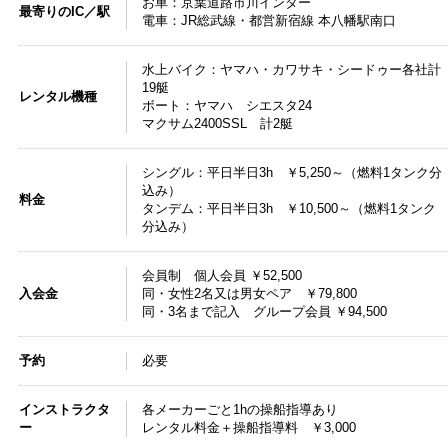
お車：京葉道路市川インター
最寄りのIC／駅
電車：JR総武線・都営新宿線 本八幡駅南口
水上バイク：ヤマハ・カワサキ・シードゥー各社計
19艇
レンタル機種
ボート：ヤマハ シエスタ24
マクサム2400SSL 計2艇
シングル：平日半日3h ￥5,250～（燃料1タンク分
込み）
料金
タンデム：平日半日3h ￥10,500～（燃料1タンク
分込み）
会員制 個人会員 ￥52,500
入会金
同・女性2名又は男女ペア ￥79,800
同・3名まで記入 グループ会員 ￥94,500
予約
必要
インストラクタ
各メーカーごと1hの操船指導あり
ー
レンタル料金＋操船指導料 ￥3,000