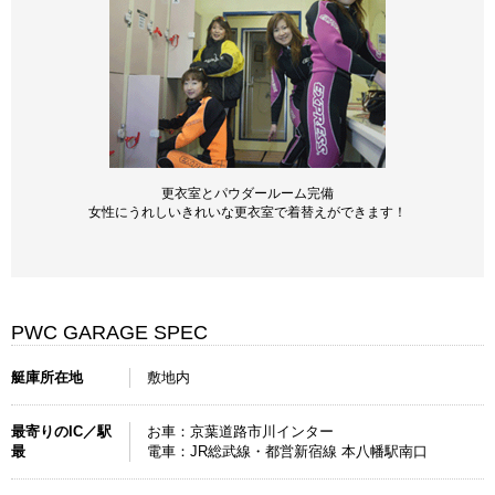
更衣室とパウダールーム完備
女性にうれしいきれいな更衣室で着替えができます！
PWC GARAGE SPEC
艇庫所在地
敷地内
最寄りのIC／駅
お車：京葉道路市川インター
最
電車：JR総武線・都営新宿線 本八幡駅南口