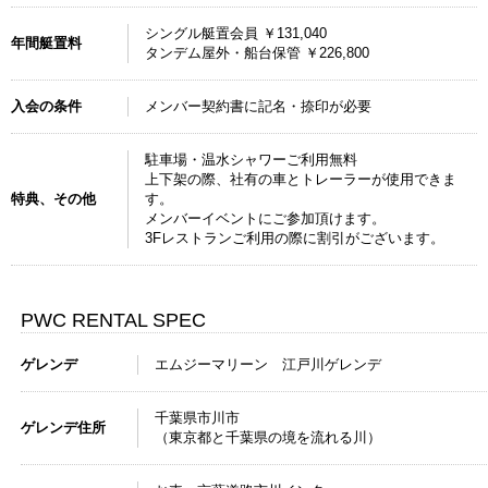
シングル艇置会員 ￥131,040
年間艇置料
タンデム屋外・船台保管 ￥226,800
入会の条件
メンバー契約書に記名・捺印が必要
駐車場・温水シャワーご利用無料
上下架の際、社有の車とトレーラーが使用できま
特典、その他
す。
メンバーイベントにご参加頂けます。
3Fレストランご利用の際に割引がございます。
PWC RENTAL SPEC
ゲレンデ
エムジーマリーン 江戸川ゲレンデ
千葉県市川市
ゲレンデ住所
（東京都と千葉県の境を流れる川）