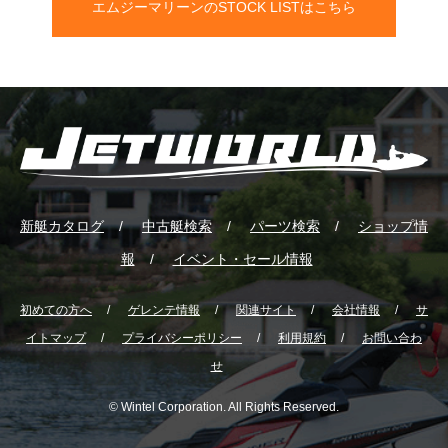
エムジーマリーンのSTOCK LISTはこちら
新艇カタログ
中古艇検索
パーツ検索
ショップ情
報
イベント・セール情報
初めての方へ
ゲレンテ情報
関連サイト
会社情報
サ
イトマップ
プライバシーポリシー
利用規約
お問い合わ
せ
© Wintel Corporation. All Rights Reserved.