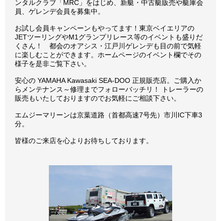
ンタルクラブ「MRC」をはじめ、新艇・中古艇販売や艇庫会
員、ゲレンデ会員を募集中。
お試し会員キャンペーンもやってます！東京ベイエリアの
JETツーリングやM1グランプリレース等のイベントも盛りだ
くさん！ 都会のオアシス・江戸川ゲレンデも目の前で気軽
に楽しむことができます。ホームページのイベント欄でその
様子を是非ご覧下さい。
安心の YAMAHA Kawasaki SEA-DOO 正規販売店。ご購入か
らメンテナンス～修理までフォローバッチリ！ トレーラーの
販売もいたしておりますのでお気軽にご相談下さい。
エムジーマリーンは京葉道路（首都高速7号先）市川IC下車3
分。
皆様のご来店を心よりお待ちしております。