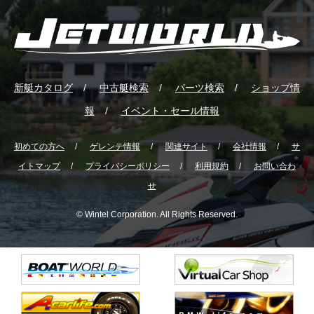
新艇カタログ
中古艇検索
パーツ検索
ショップ情
報
イベント・セール情報
初めての方へ
ゲレンテ情報
関連サイト
会社情報
サ
イトマップ
プライバシーポリシー
利用規約
お問い合わ
せ
© Wintel Corporation. All Rights Reserved.