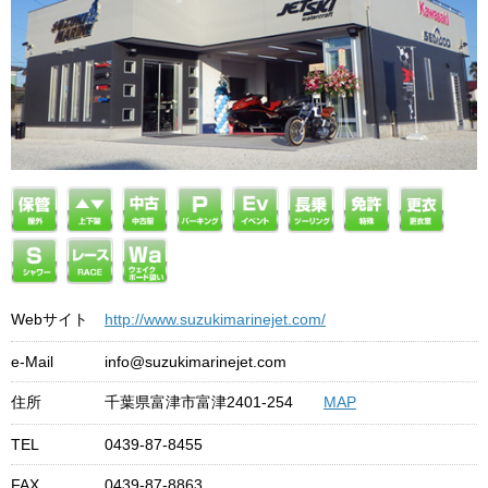
Webサイト
http://www.suzukimarinejet.com/
e-Mail
info@suzukimarinejet.com
住所
千葉県富津市富津2401-254
MAP
TEL
0439-87-8455
FAX
0439-87-8863