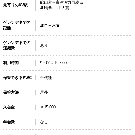
館山道～富津岬方面終点
最寄りのIC/駅
JR青堀、JR大貫
ゲレンデまでの
1km～3km
距離
ゲレンデまでの
あり
運搬費
利用時間
9：00～19：00
保管できるPWC
全機種
保管方法
屋外
入会金
￥15,000
年会費
なし