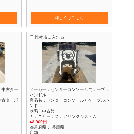
詳しくはこちら
比較表に入れる
Y 中古ター
メーカー：
センターコンソールてケーブル
ハンドル
 中古ターボ
商品名：
センターコンソールとケーブルハ
ンドル
状態：
中古品
カテゴリー：
ステアリングシステム
48,000円
都道府県：
兵庫県
店舗：