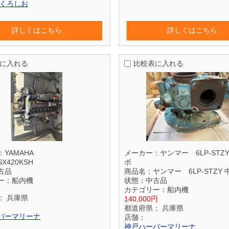
 くろしお
詳しくはこちら
詳しくはこちら
に入れる
比較表に入れる
：
YAMAHA
メーカー：
ヤンマー 6LP-STZ
SX420KSH
ボ
古品
商品名：
ヤンマー 6LP-STZY
ー：
船内機
状態：
中古品
カテゴリー：
船内機
：
兵庫県
140,000円
都道府県：
兵庫県
バーマリーナ
店舗：
神戸ハーバーマリーナ