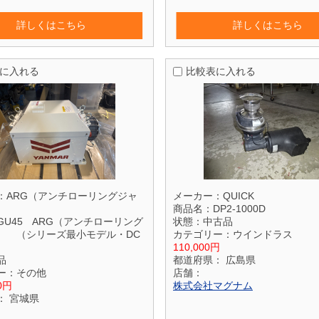
詳しくはこちら
詳しくはこちら
に入れる
比較表に入れる
：
ARG（アンチローリングジャ
メーカー：
QUICK
商品名：
DP2-1000D
GU45 ARG（アンチローリング
状態：
中古品
） （シリーズ最小モデル・DC
カテゴリー：
ウインドラス
）
110,000円
品
都道府県：
広島県
ー：
その他
店舗：
00円
株式会社マグナム
：
宮城県