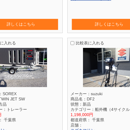
詳しくはこちら
詳しくはこちら
に入れる
比較表に入れる
：
SOREX
メーカー：
suzuki
TWIN JET SW
商品名：
DF2
古品
状態：
新品
ー：
トレーラー
カテゴリー：
船外機（4サイクル
円
1,198,000円
：
千葉県
都道府県：
千葉県
店舗：