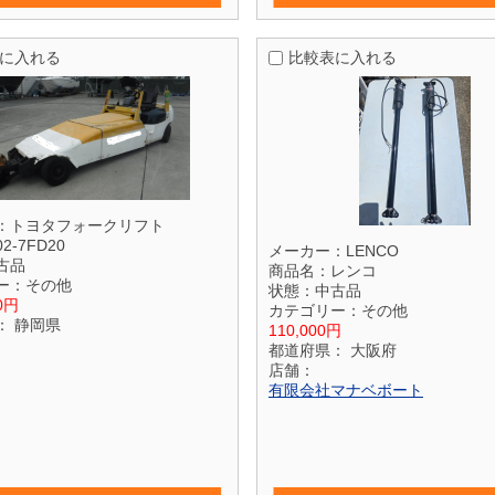
に入れる
比較表に入れる
：
トヨタフォークリフト
02-7FD20
メーカー：
LENCO
古品
商品名：
レンコ
ー：
その他
状態：
中古品
00円
カテゴリー：
その他
：
静岡県
110,000円
都道府県：
大阪府
店舗：
有限会社マナベボート