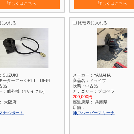
詳しくはこちら
詳しくはこちら
に入れる
比較表に入れる
：
SUZUKI
メーカー：
YAMAHA
モーターアッシPTT DF用
商品名：
ドライブ
古品
状態：
中古品
ー：
船外機（4サイクル）
カテゴリー：
プロペラ
200,000円
：
大阪府
都道府県：
兵庫県
店舗：
マナベボート
神戸ハーバーマリーナ