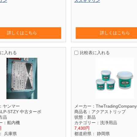
リン
スズキマリン
詳しくはこちら
詳しくはこちら
に入れる
比較表に入れる
：
ヤンマー
メーカー：
TheTradingCompany
6LP-STZY 中古ターボ
商品名：
アクアストリップ
古品
状態：
新品
ー：
船内機
カテゴリー：
洗浄用品
円
7,430円
：
兵庫県
都道府県：
静岡県