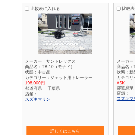
比較表に入れる
比較表
メーカー：
サントレックス
メーカー
商品名：
TB-10（モナド）
商品名：
状態：
中古品
状態：
新
カテゴリー：
ジェット用トレーラー
カテゴリ
198,000円
ASK
都道府県
都道府県：
千葉県
店舗：
店舗：
スズキマ
スズキマリン
詳しくはこちら