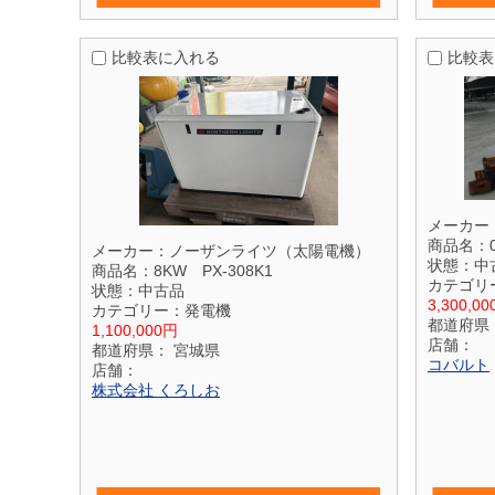
比較表に入れる
比較表
メーカー
商品名：
メーカー：
ノーザンライツ（太陽電機）
状態：
中
商品名：
8KW PX-308K1
カテゴリ
状態：
中古品
3,300,0
カテゴリー：
発電機
都道府県
1,100,000円
店舗：
都道府県：
宮城県
コバルト
店舗：
株式会社 くろしお