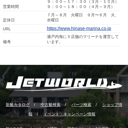
９：００～１７：３０（３月・１０月）
営業時間
９：００～１８：００（４月～９月）
７月～８月 火曜日 ９月〜６月 火、
定休日
水曜日
https://www.hinase-marina.co.jp
URL
瀬戸内海に５店舗のマリーナを運営して
備考
います。
新艇カタログ
中古艇検索
パーツ検索
ショップ情
報
イベント・キャンペーン情報