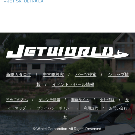
JET SKI ULTRA LX
新艇カタログ
中古艇検索
パーツ検索
ショップ情
報
イベント・セール情報
初めての方へ
ゲレンテ情報
関連サイト
会社情報
サ
イトマップ
プライバシーポリシー
利用規約
お問い合わ
せ
© Wintel Corporation. All Rights Reserved.