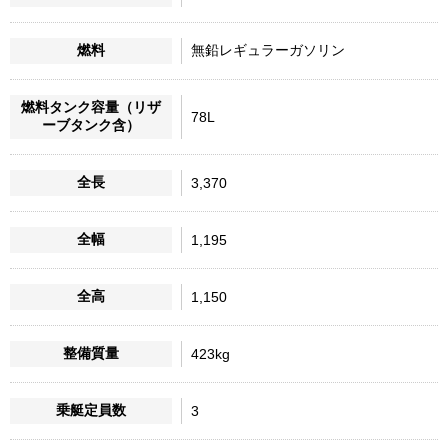
燃料
無鉛レギュラーガソリン
燃料タンク容量（リザ
78L
ーブタンク含）
全長
3,370
全幅
1,195
全高
1,150
整備質量
423kg
乗艇定員数
3