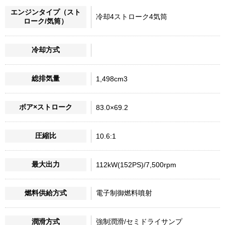
エンジンタイプ（スト
冷却4ストローク4気筒
ローク/気筒）
冷却方式
総排気量
1,498cm3
ボア×ストローク
83.0×69.2
圧縮比
10.6:1
最大出力
112kW(152PS)/7,500rpm
燃料供給方式
電子制御燃料噴射
潤滑方式
強制潤滑/セミドライサンプ