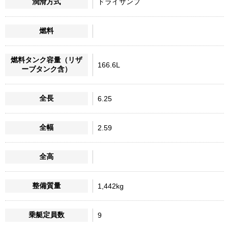
潤滑方式
ドライサンプ
燃料
燃料タンク容量（リザ
166.6L
ーブタンク含）
全長
6.25
全幅
2.59
全高
整備質量
1,442kg
乗艇定員数
9