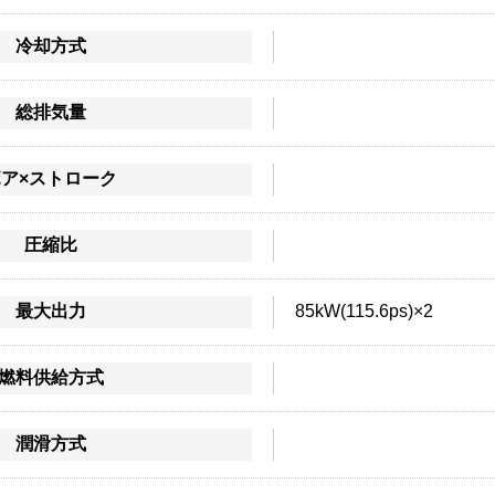
冷却方式
総排気量
ボア×ストローク
圧縮比
最大出力
85kW(115.6ps)×2
燃料供給方式
潤滑方式