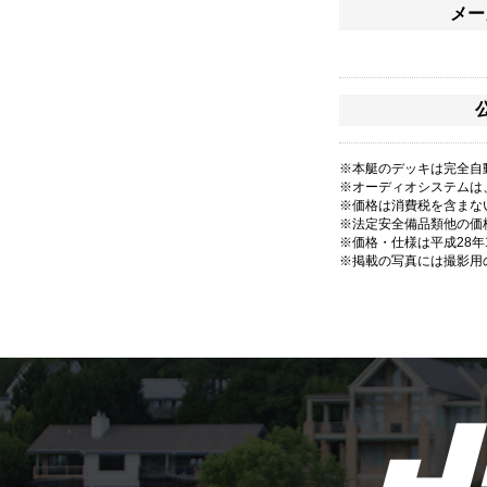
メー
※本艇のデッキは完全自
※オーディオシステムは
※価格は消費税を含まな
※法定安全備品類他の価
※価格・仕様は平成28
※掲載の写真には撮影用