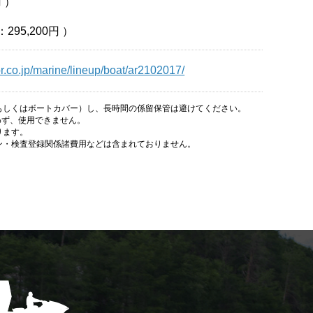
円
）
：
295,200円
）
.co.jp/marine/lineup/boat/ar2102017/
もしくはボートカバー）し、長時間の係留保管は避けてください。
わず、使用できません。
ります。
ン・検査登録関係諸費用などは含まれておりません。