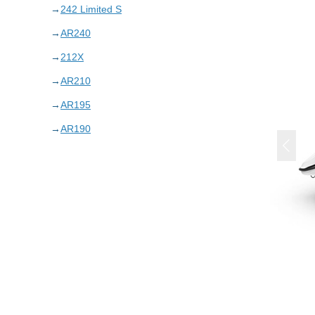
242 Limited S
AR240
212X
AR210
AR195
AR190