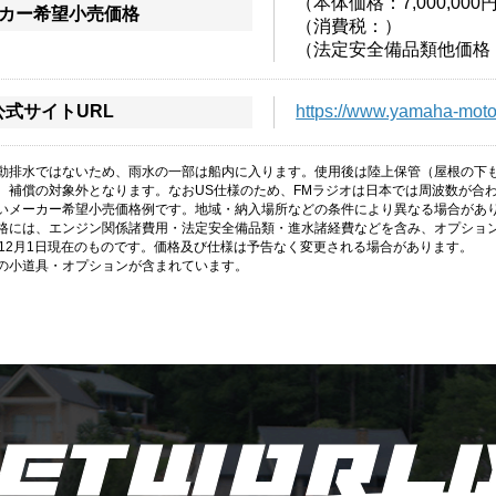
（本体価格：
7,000,000
カー希望小売価格
（消費税：）
（法定安全備品類他価格
公式サイトURL
https://www.yamaha-motor
動排水ではないため、雨水の一部は船内に入ります。使用後は陸上保管（屋根の下
、補償の対象外となります。なおUS仕様のため、FMラジオは日本では周波数が合
いメーカー希望小売価格例です。地域・納入場所などの条件により異なる場合があ
格には、エンジン関係諸費用・法定安全備品類・進水諸経費などを含み、オプショ
年12月1日現在のものです。価格及び仕様は予告なく変更される場合があります。
の小道具・オプションが含まれています。