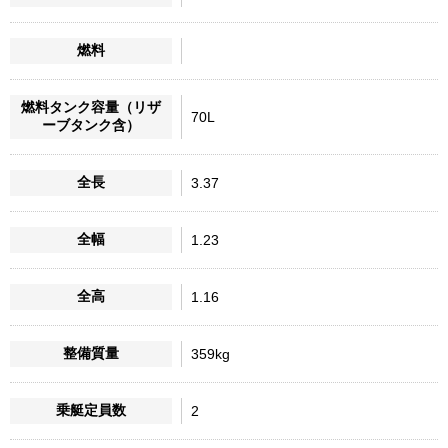
燃料
燃料タンク容量（リザ
70L
ーブタンク含）
全長
3.37
全幅
1.23
全高
1.16
整備質量
359kg
乗艇定員数
2