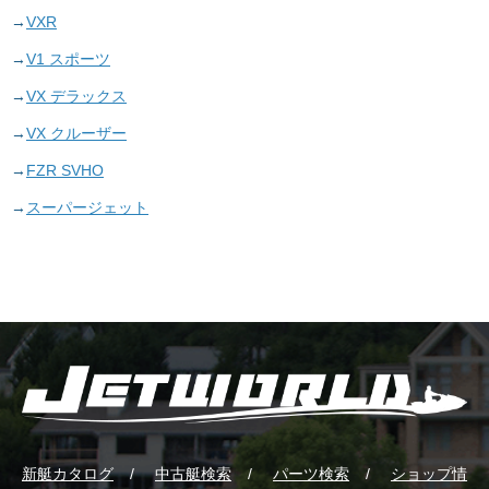
VXR
V1 スポーツ
VX デラックス
VX クルーザー
FZR SVHO
スーパージェット
新艇カタログ
中古艇検索
パーツ検索
ショップ情